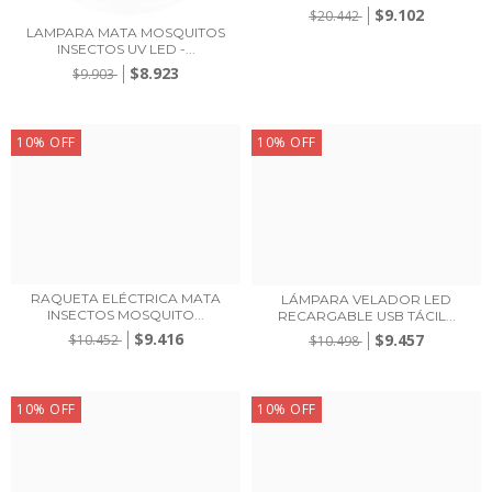
$9.102
$20.442
LAMPARA MATA MOSQUITOS
INSECTOS UV LED -...
$8.923
$9.903
10
%
OFF
10
%
OFF
RAQUETA ELÉCTRICA MATA
LÁMPARA VELADOR LED
INSECTOS MOSQUITO...
RECARGABLE USB TÁCIL...
$9.416
$9.457
$10.452
$10.498
10
%
OFF
10
%
OFF