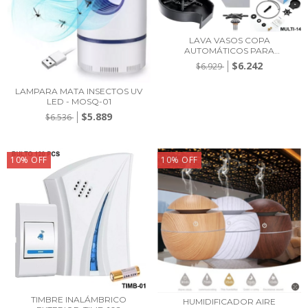
LAVA VASOS COPA
AUTOMÁTICOS PARA
FREGADE...
$6.242
$6.929
LAMPARA MATA INSECTOS UV
LED - MOSQ-01
$5.889
$6.536
10
%
OFF
10
%
OFF
TIMBRE INALÁMBRICO
HUMIDIFICADOR AIRE