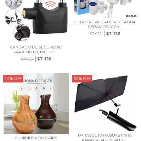
FILTRO PURIFICADOR DE AGUA
CERAMICO Y CA...
$7.138
$7.923
CANDADO DE SEGURIDAD
PARA MOTO, BICI, CO...
$7.138
$7.923
10
%
OFF
30
%
OFF
PARASOL PARAGUAS PARA
HUMIDIFICADOR AIRE
PARABRISAS DE AUTO...