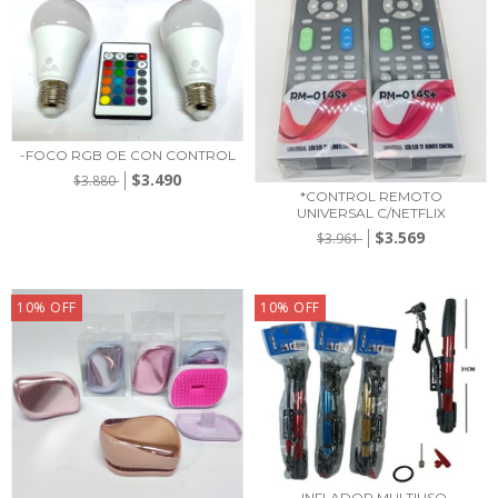
-FOCO RGB OE CON CONTROL
$3.490
$3.880
*CONTROL REMOTO
UNIVERSAL C/NETFLIX
$3.569
$3.961
10
%
OFF
10
%
OFF
_INFLADOR MULTIUSO