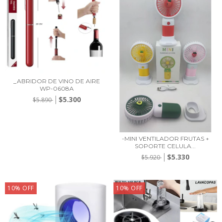
_ABRIDOR DE VINO DE AIRE
WP-0608A
$5.300
$5.890
-MINI VENTILADOR FRUTAS +
SOPORTE CELULA...
$5.330
$5.920
10
%
OFF
10
%
OFF