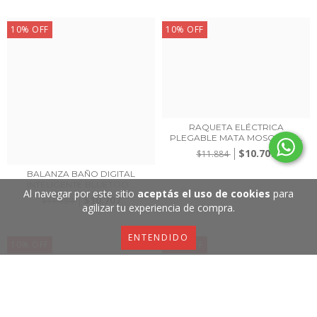
10
%
OFF
10
%
OFF
RAQUETA ELÉCTRICA
PLEGABLE MATA MOSQUITO...
$10.707
$11.884
BALANZA BAÑO DIGITAL
INTELIGENTE BLUETOO...
Al navegar por este sitio
aceptás el uso de cookies
para
$10.707
$11.884
agilizar tu experiencia de compra.
ENTENDIDO
10
%
OFF
10
%
OFF