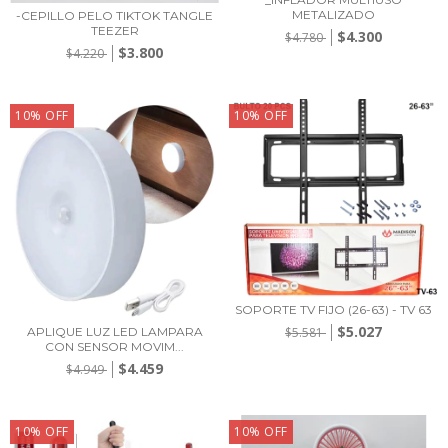
METALIZADO
-CEPILLO PELO TIKTOK TANGLE
TEEZER
$4.300
$4.780
$3.800
$4.220
10
%
OFF
10
%
OFF
SOPORTE TV FIJO (26-63) - TV 63
$5.027
APLIQUE LUZ LED LAMPARA
$5.581
CON SENSOR MOVIM...
$4.459
$4.949
10
%
OFF
10
%
OFF