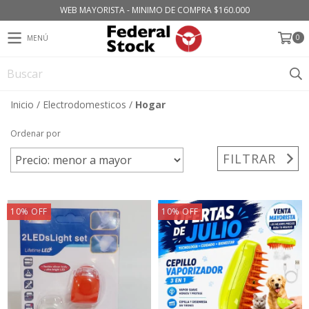
WEB MAYORISTA - MINIMO DE COMPRA $160.000
0
MENÚ
Inicio
/
Electrodomesticos
/
Hogar
Ordenar por
FILTRAR
10
%
OFF
10
%
OFF