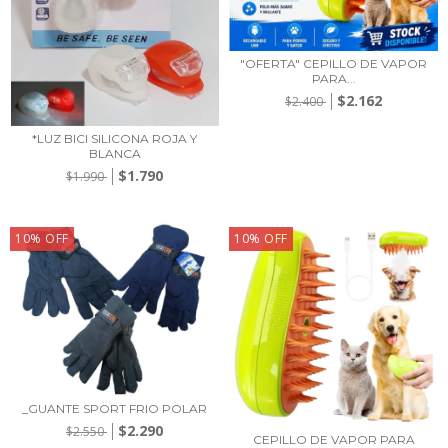
"OFERTA" CEPILLO DE VAPOR
PARA...
$2.162
$2.400
*LUZ BICI SILICONA ROJA Y
BLANCA
$1.790
$1.990
10
%
OFF
10
%
OFF
_GUANTE SPORT FRIO POLAR
$2.290
$2.550
CEPILLO DE VAPOR PARA