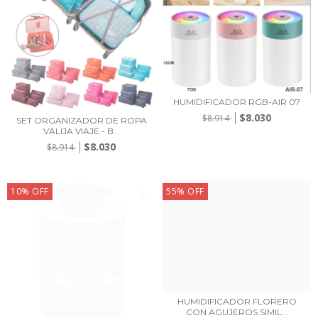
HUMIDIFICADOR RGB-AIR 07
$8.030
$8.914
SET ORGANIZADOR DE ROPA
VALIJA VIAJE - B...
$8.030
$8.914
10
%
OFF
55
%
OFF
HUMIDIFICADOR FLORERO
CON AGUJEROS SIMIL...