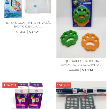
BOLSAS GUARDADO AL VACÍO
80X110 IDEAL MA...
$3.121
$3.464
-QUITAPELOS SILICONA
LAVARROPAS X2 GRAND...
$3.234
$3.590
10
%
OFF
10
%
OFF