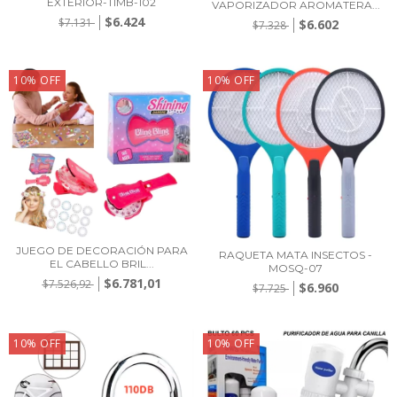
EXTERIOR-TIMB-102
VAPORIZADOR AROMATERA...
$6.424
$7.131
$6.602
$7.328
10
%
OFF
10
%
OFF
JUEGO DE DECORACIÓN PARA
RAQUETA MATA INSECTOS -
EL CABELLO BRIL...
MOSQ-07
$6.781,01
$7.526,92
$6.960
$7.725
10
%
OFF
10
%
OFF