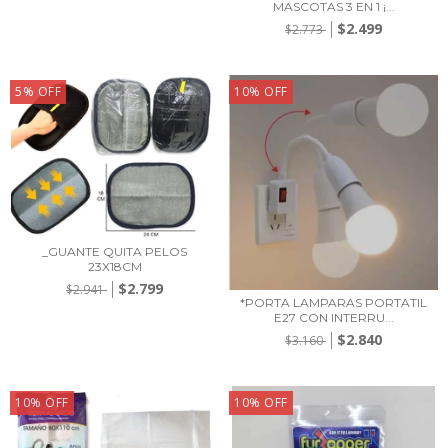
MASCOTAS 3 EN 1 ¡...
$2.499
$2.773
5
%
OFF
10
%
OFF
_GUANTE QUITA PELOS
23X18CM
$2.799
$2.941
*PORTA LAMPARAS PORTATIL
E27 CON INTERRU...
$2.840
$3.160
10
%
OFF
10
%
OFF