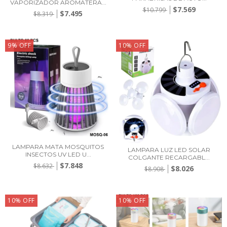
VAPORIZADOR AROMATERA...
$7.569
$10.799
$7.495
$8.319
9
%
OFF
10
%
OFF
LAMPARA MATA MOSQUITOS
LAMPARA LUZ LED SOLAR
INSECTOS UV LED U...
COLGANTE RECARGABL...
$7.848
$8.632
$8.026
$8.908
10
%
OFF
10
%
OFF