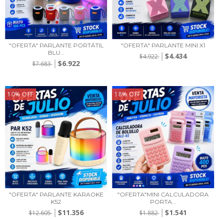
"OFERTA" PARLANTE PORTÁTIL
"OFERTA" PARLANTE MINI X1
BLU...
$4.434
$4.922
$6.922
$7.683
10
%
OFF
18
%
OFF
"OFERTA" PARLANTE KARAOKE
"OFERTA"MINI CALCULADORA
K52
PORTA...
$11.356
$1.541
$12.605
$1.882