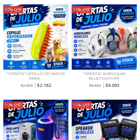
10
%
OFF
10
%
OFF
"OFERTA" CEPILLO DE VAPOR
"OFERTA" AURICULAR
PARA...
BLUETOOTH P9
$2.162
$6.003
$2.400
$6.663
10
%
OFF
10
%
OFF