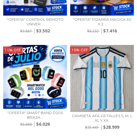
"OFERTA" CONTROL REMOTO
"OFERTA" PIZARRA MAGICA 30
UNIVER...
X 2...
$3.502
$7.416
$3.887
$8.232
10
%
OFF
18
%
OFF
"OFERTA" SMART BAND D20S
CAMISETA AFA G5 TALLES S, M, L
BRAZA...
, XL Y XX...
$6.026
$6.688
$28.999
$35.441