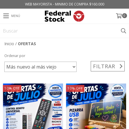
WEB MAYORISTA - MINIMO DE COMPRA $160.000
0
MENÚ
Inicio
/
OFERTAS
Ordenar por
FILTRAR
10
%
OFF
10
%
OFF