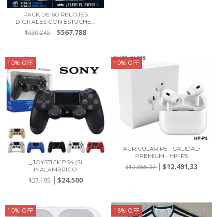
PACK DE 60 RELOJES
DIGITALES CON ESTUCHE...
$567.788
$630.245
10
%
OFF
10
%
OFF
AURICULAR P5 - CALIDAD
PREMIUM - HP-P5
_JOYSTICK PS4 (S)
$12.491,33
$13.865,37
INALAMBRICO
$24.500
$27.195
10
%
OFF
18
%
OFF