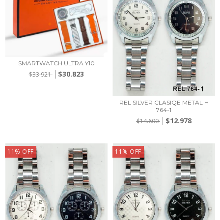
SMARTWATCH ULTRA Y10
$30.823
$33.921
REL SILVER CLASIQE METAL H
764-1
$12.978
$14.600
11
%
OFF
11
%
OFF