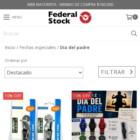
WEB MAYORISTA - MINIMO DE COMPRA $160.000
0
MENÚ
Inicio
/
Fechas especiales
/
Dia del padre
Ordenar por
FILTRAR
10
%
OFF
10
%
OFF