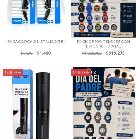
- SACACORCHO METALICO 3 EN
PACK DE 100 RELOJES CON
1
ESTUCHE. ¡ DIA D...
$1.460
$919.275
$1.630
$1.020.395
10
%
OFF
10
%
OFF