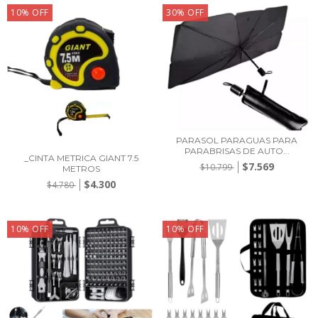
10
%
OFF
30
%
OFF
PARASOL PARAGUAS PARA
PARABRISAS DE AUTO...
_CINTA METRICA GIANT 7.5
$7.569
$10.799
METROS
$4.300
$4.780
10
%
OFF
10
%
OFF