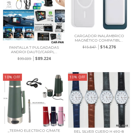
CARGADOR INALÁMBRICO
MAGNÉTICO COMPATIBL...
$14.276
$15.847
PANTALLA 7 PULGADADAS
ANDROI DAUTO/CARPL...
$89.224
$99.039
10
%
OFF
10
%
OFF
_TERMO ELECTRICO C/MATE
REL SILVER CUERO H 490-8