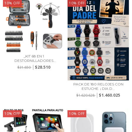
10
%
OFF
10
%
OFF
_KIT 68 EN 1
DESTORNILLADORES
C/TRINQUET...
$28.510
$31.650
PACK DE 180 RELOJES CON
ESTUCHE. ¡ DIA D...
$1.460.025
$1.620.628
10
%
OFF
10
%
OFF