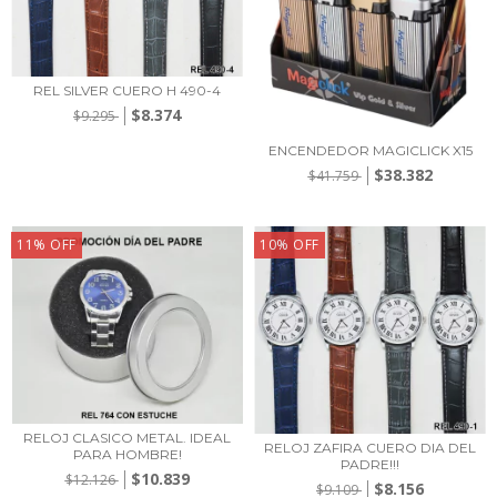
REL SILVER CUERO H 490-4
$8.374
$9.295
ENCENDEDOR MAGICLICK X15
$38.382
$41.759
11
%
OFF
10
%
OFF
RELOJ CLASICO METAL. IDEAL
RELOJ ZAFIRA CUERO DIA DEL
PARA HOMBRE!
PADRE!!!
$10.839
$12.126
$8.156
$9.109