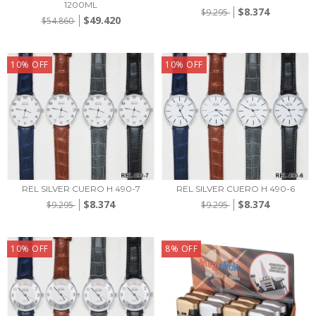
1200ML
$8.374
$9.295
$49.420
$54.860
10
%
OFF
10
%
OFF
REL SILVER CUERO H 490-7
REL SILVER CUERO H 490-6
$8.374
$8.374
$9.295
$9.295
10
%
OFF
8
%
OFF