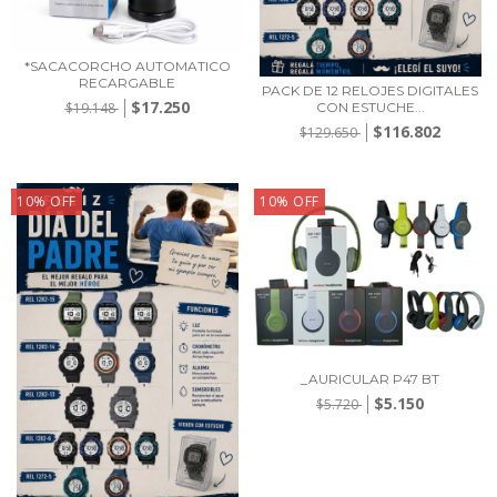
*SACACORCHO AUTOMATICO
RECARGABLE
PACK DE 12 RELOJES DIGITALES
$17.250
CON ESTUCHE...
$19.148
$116.802
$129.650
10
%
OFF
10
%
OFF
_AURICULAR P47 BT
$5.150
$5.720