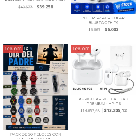
$39.258
$43.577
"OFERTA" AURICULAR
BLUETOOTH P9
$6.003
$6.663
10
%
OFF
10
%
OFF
AURICULAR P6 - CALIDAD
PREMIUM - HP-P6
$13.205,12
$14.657,68
PACK DE 50 RELOJES CON
ESTUCHE. ¡ DIA DE...