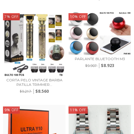
7
%
OFF
10
%
OFF
PARLANTE BLUETOOTH M3
$8.923
$9.907
CORTA PELO VINTAGE BARBA
PATILLA TRIMMER...
$8.560
$9.217
9
%
OFF
11
%
OFF