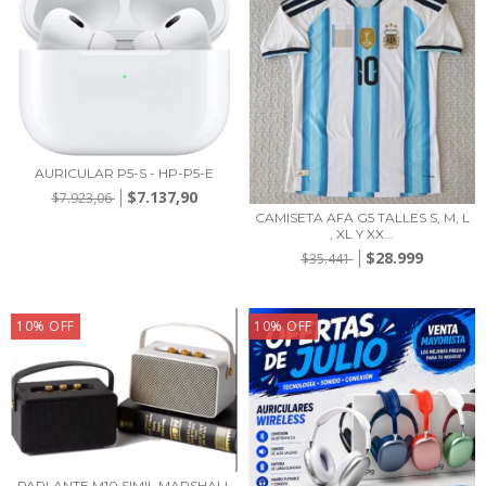
AURICULAR P5-S - HP-P5-E
$7.137,90
$7.923,06
CAMISETA AFA G5 TALLES S, M, L
, XL Y XX...
$28.999
$35.441
10
%
OFF
10
%
OFF
PARLANTE M10 SIMIL MARSHALL