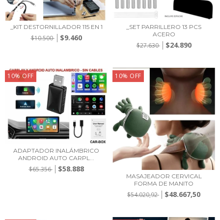
_KIT DESTORNILLADOR 115 EN 1
_SET PARRILLERO 13 PCS
ACERO
$9.460
$10.500
$24.890
$27.630
10
%
OFF
10
%
OFF
ADAPTADOR INALÁMBRICO
ANDROID AUTO CARPL...
$58.888
$65.356
MASAJEADOR CERVICAL
FORMA DE MANITO
$48.667,50
$54.020,92