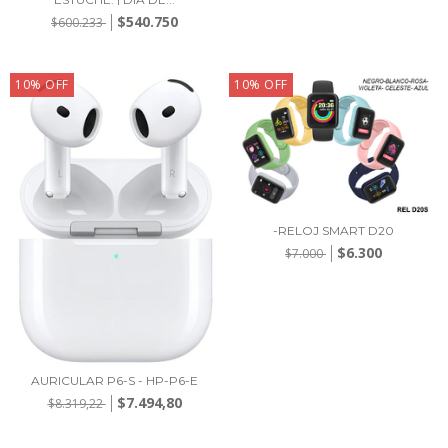
$540.750
$600.233
10
%
OFF
10
%
OFF
-RELOJ SMART D20
$6.300
$7.000
AURICULAR P6-S - HP-P6-E
$7.494,80
$8.319,22