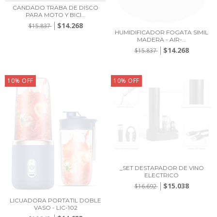
CANDADO TRABA DE DISCO
PARA MOTO Y BICI...
$14.268
$15.837
HUMIDIFICADOR FOGATA SIMIL
MADERA - AIR-...
$14.268
$15.837
10
%
OFF
10
%
OFF
_SET DESTAPADOR DE VINO
ELECTRICO
$15.038
$16.692
LICUADORA PORTATIL DOBLE
VASO - LIC-102