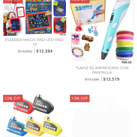
PIZARRA MAGIC PAD LED-PAD-
01
$13.384
$14.856
*LAPIZ 3D IMPRESORA CON
PANTALLA
$13.519
$15.006
10
%
OFF
10
%
OFF