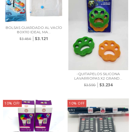
BOLSAS GUARDADO AL VACÍO
80X110 IDEAL MA...
$3.121
$3.464
-QUITAPELOS SILICONA
LAVARROPAS X2 GRAND...
$3.234
$3.590
10
%
OFF
10
%
OFF