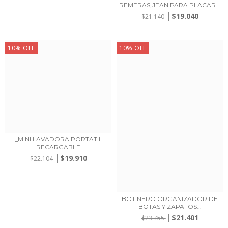
REMERAS,JEAN PARA PLACAR...
$19.040
$21.140
10
%
OFF
10
%
OFF
_MINI LAVADORA PORTATIL
RECARGABLE
$19.910
$22.104
BOTINERO ORGANIZADOR DE
BOTAS Y ZAPATOS...
$21.401
$23.755