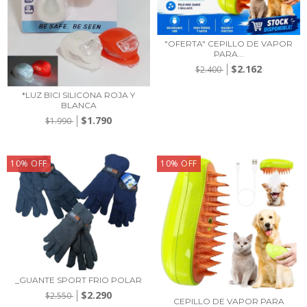
"OFERTA" CEPILLO DE VAPOR
PARA...
$2.162
$2.400
*LUZ BICI SILICONA ROJA Y
BLANCA
$1.790
$1.990
10
%
OFF
10
%
OFF
_GUANTE SPORT FRIO POLAR
$2.290
$2.550
CEPILLO DE VAPOR PARA