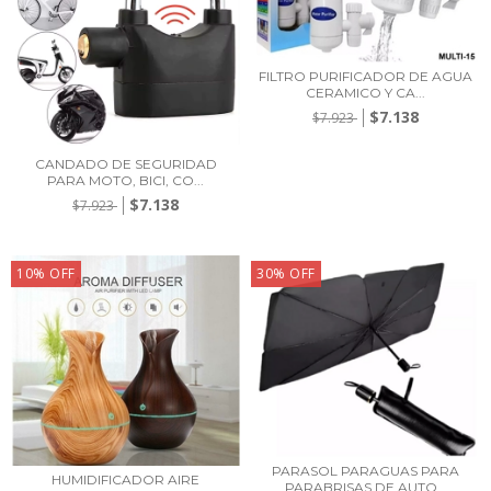
FILTRO PURIFICADOR DE AGUA
CERAMICO Y CA...
$7.138
$7.923
CANDADO DE SEGURIDAD
PARA MOTO, BICI, CO...
$7.138
$7.923
10
%
OFF
30
%
OFF
PARASOL PARAGUAS PARA
HUMIDIFICADOR AIRE
PARABRISAS DE AUTO...