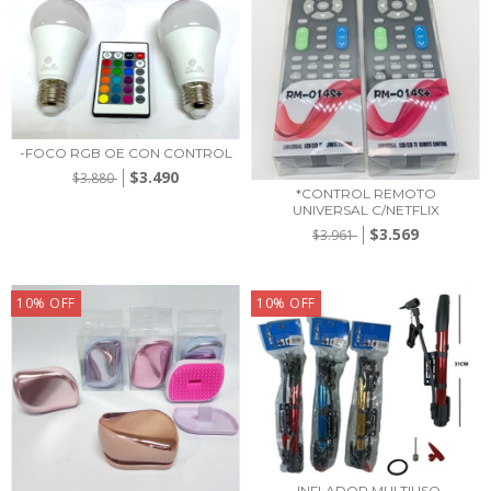
-FOCO RGB OE CON CONTROL
$3.490
$3.880
*CONTROL REMOTO
UNIVERSAL C/NETFLIX
$3.569
$3.961
10
%
OFF
10
%
OFF
_INFLADOR MULTIUSO