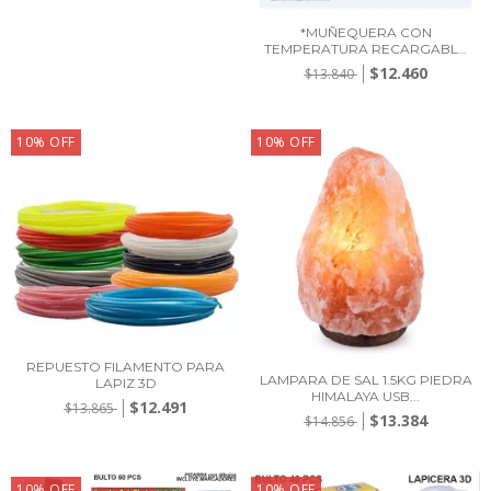
*MUÑEQUERA CON
TEMPERATURA RECARGABLE
US...
$12.460
$13.840
10
%
OFF
10
%
OFF
REPUESTO FILAMENTO PARA
LAMPARA DE SAL 1.5KG PIEDRA
LAPIZ 3D
HIMALAYA USB...
$12.491
$13.865
$13.384
$14.856
10
%
OFF
10
%
OFF