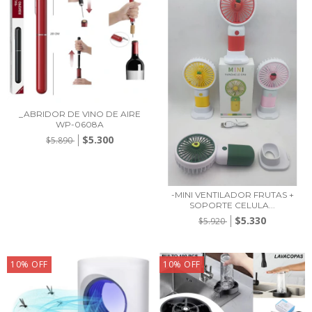
_ABRIDOR DE VINO DE AIRE
WP-0608A
$5.300
$5.890
-MINI VENTILADOR FRUTAS +
SOPORTE CELULA...
$5.330
$5.920
10
%
OFF
10
%
OFF