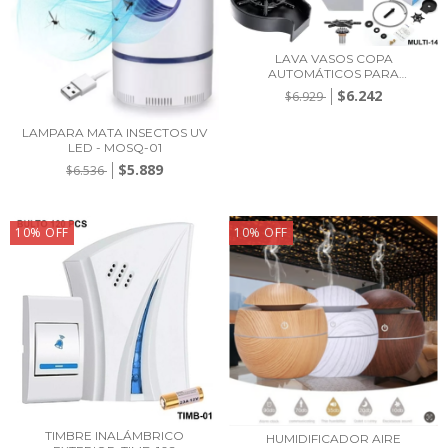
LAVA VASOS COPA
AUTOMÁTICOS PARA
FREGADE...
$6.242
$6.929
LAMPARA MATA INSECTOS UV
LED - MOSQ-01
$5.889
$6.536
10
%
OFF
10
%
OFF
TIMBRE INALÁMBRICO
HUMIDIFICADOR AIRE