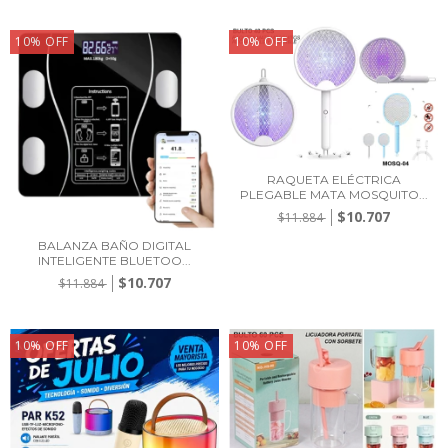
10
%
OFF
10
%
OFF
RAQUETA ELÉCTRICA
PLEGABLE MATA MOSQUITO...
$10.707
$11.884
BALANZA BAÑO DIGITAL
INTELIGENTE BLUETOO...
$10.707
$11.884
10
%
OFF
10
%
OFF