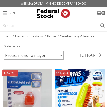
WEB MAYORISTA - MINIMO DE COMPRA $160.000
0
MENÚ
Inicio
/
Electrodomesticos
/
Hogar
/
Candados y Alarmas
Ordenar por
FILTRAR
10
%
OFF
10
%
OFF