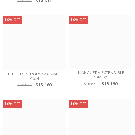
$14.633
$16.242
10
%
OFF
10
%
OFF
*MANGUERA EXTENDIBLE
_TENDER DE ROPA COLGABLE
30MTRS
4.2M
$15.190
$16.870
$15.160
$16.830
10
%
OFF
10
%
OFF