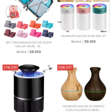
HUMIDIFICADOR RGB-AIR 07
$8.030
$8.914
SET ORGANIZADOR DE ROPA
VALIJA VIAJE - B...
$8.030
$8.914
10
%
OFF
55
%
OFF
HUMIDIFICADOR FLORERO
CON AGUJEROS SIMIL...