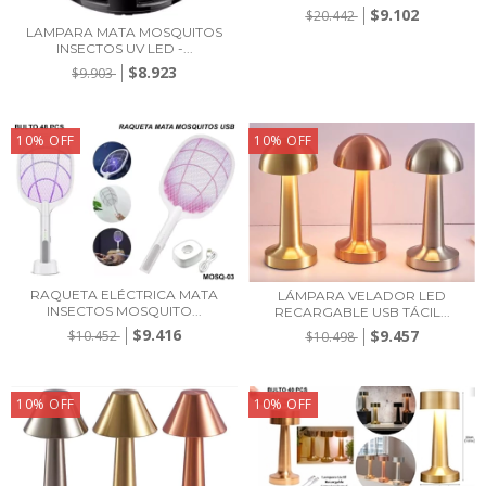
$9.102
$20.442
LAMPARA MATA MOSQUITOS
INSECTOS UV LED -...
$8.923
$9.903
10
%
OFF
10
%
OFF
RAQUETA ELÉCTRICA MATA
LÁMPARA VELADOR LED
INSECTOS MOSQUITO...
RECARGABLE USB TÁCIL...
$9.416
$9.457
$10.452
$10.498
10
%
OFF
10
%
OFF