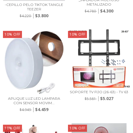
METALIZADO
-CEPILLO PELO TIKTOK TANGLE
TEEZER
$4.300
$4.780
$3.800
$4.220
10
%
OFF
10
%
OFF
SOPORTE TV FIJO (26-63) - TV 63
$5.027
APLIQUE LUZ LED LAMPARA
$5.581
CON SENSOR MOVIM...
$4.459
$4.949
10
%
OFF
10
%
OFF