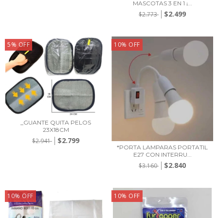
MASCOTAS 3 EN 1 ¡...
$2.499
$2.773
5
%
OFF
10
%
OFF
_GUANTE QUITA PELOS
23X18CM
$2.799
$2.941
*PORTA LAMPARAS PORTATIL
E27 CON INTERRU...
$2.840
$3.160
10
%
OFF
10
%
OFF