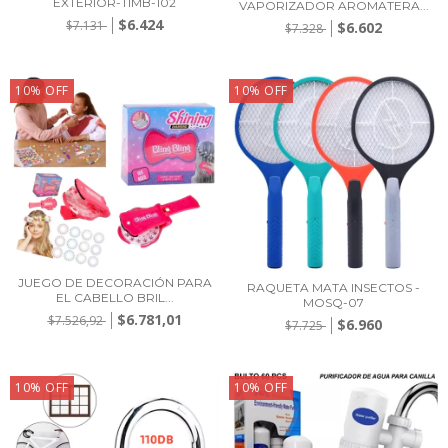
EXTERIOR-TIMB-102
VAPORIZADOR AROMATERA...
$6.424
$7.131
$6.602
$7.328
10
%
OFF
10
%
OFF
JUEGO DE DECORACIÓN PARA
RAQUETA MATA INSECTOS -
EL CABELLO BRIL...
MOSQ-07
$6.781,01
$7.526,92
$6.960
$7.725
10
%
OFF
10
%
OFF