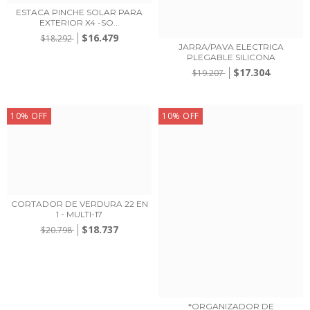
ESTACA PINCHE SOLAR PARA
EXTERIOR X4 -SO...
$16.479
$18.292
JARRA/PAVA ELECTRICA
PLEGABLE SILICONA
$17.304
$19.207
10
%
OFF
10
%
OFF
CORTADOR DE VERDURA 22 EN
1 - MULTI-17
$18.737
$20.798
*ORGANIZADOR DE