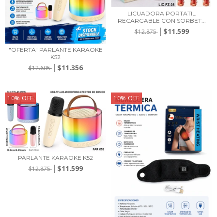
LICUADORA PORTATIL
RECARGABLE CON SORBET...
$11.599
$12.875
"OFERTA" PARLANTE KARAOKE
K52
$11.356
$12.605
10
%
OFF
10
%
OFF
PARLANTE KARAOKE K52
$11.599
$12.875