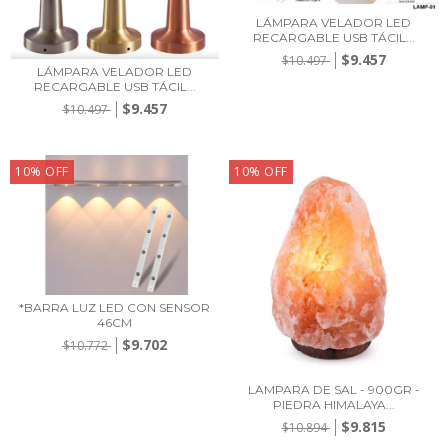
LÁMPARA VELADOR LED
RECARGABLE USB TÁCIL...
$9.457
$10.497
LÁMPARA VELADOR LED
RECARGABLE USB TÁCIL...
$9.457
$10.497
10
%
OFF
10
%
OFF
*BARRA LUZ LED CON SENSOR
46CM
$9.702
$10.772
LAMPARA DE SAL - 900GR -
PIEDRA HIMALAYA...
$9.815
$10.894