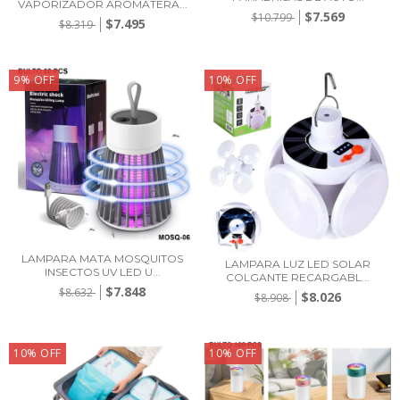
VAPORIZADOR AROMATERA...
$7.569
$10.799
$7.495
$8.319
9
%
OFF
10
%
OFF
LAMPARA MATA MOSQUITOS
LAMPARA LUZ LED SOLAR
INSECTOS UV LED U...
COLGANTE RECARGABL...
$7.848
$8.632
$8.026
$8.908
10
%
OFF
10
%
OFF