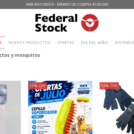
WEB MAYORISTA - MINIMO DE COMPRA $160.000
S
NUEVOS PRODUCTOS
OFERTAS
DIA DEL NIÑO
DISTRIBU
ctos y mosquitos
10
%
OFF
10
%
OFF