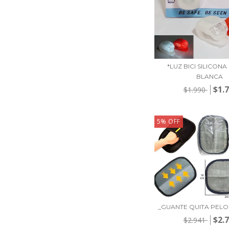
*LUZ BICI SILICONA
BLANCA
$1.
$1.990
5
%
OFF
_GUANTE QUITA PELO
$2.
$2.941