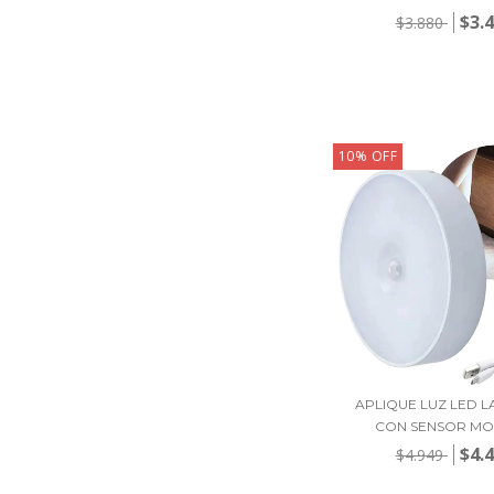
$3.
$3.880
10
%
OFF
APLIQUE LUZ LED 
CON SENSOR MOV
$4.
$4.949