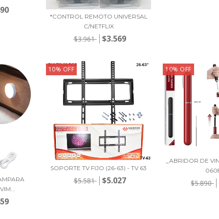
490
*CONTROL REMOTO UNIVERSAL
C/NETFLIX
$3.569
$3.961
10
%
OFF
10
%
OFF
_ABRIDOR DE VI
SOPORTE TV FIJO (26-63) - TV 63
060
$5.027
LAMPARA
$5.581
$5.890
IM...
459