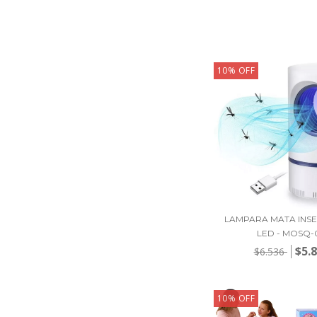
10
%
OFF
LAMPARA MATA INS
LED - MOSQ-
$5.
$6.536
10
%
OFF