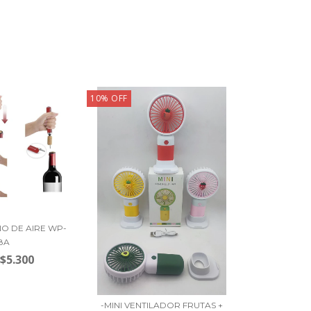
10
%
OFF
NO DE AIRE WP-
8A
$5.300
-MINI VENTILADOR FRUTAS +