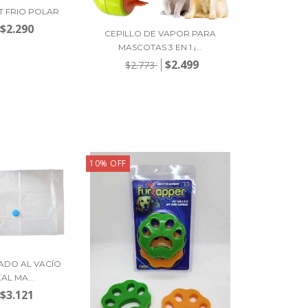
T FRIO POLAR
$2.290
CEPILLO DE VAPOR PARA
MASCOTAS 3 EN 1 ¡...
$2.499
$2.773
10
%
OFF
ADO AL VACÍO
AL MA...
$3.121