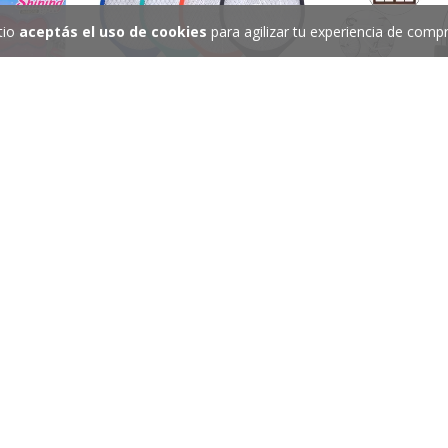
tio
aceptás el uso de cookies
para agilizar tu experiencia de compr
IÓN PARA
RAQUETA MATA INSECTOS -
CANDADO DE SE
L...
MOSQ-07
MOTO, BIC
81,01
$6.960
$7.725
$7.923
30
%
OFF
9
%
OFF