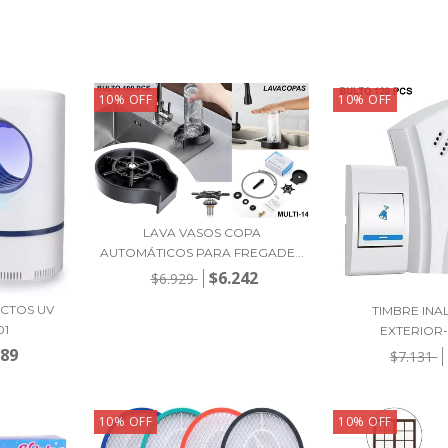
10
%
OFF
10
%
OFF
LAVA VASOS COPA
AUTOMÁTICOS PARA FREGADE...
$6.242
$6.929
ECTOS UV
TIMBRE IN
01
EXTERIOR-
889
$7.131
10
%
OFF
10
%
OFF