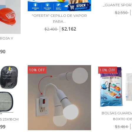
_GUANTE SPOR
$2.550
"OFERTA" CEPILLO DE VAPOR
PARA...
$2.162
$2.400
 ROJA Y
790
10
%
OFF
10
%
OFF
BOLSAS GUARD
80X110 IDE
S 23X18CM
799
$3.464