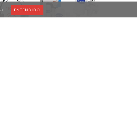
a.
ENTENDIDO
FILTRO PURIFICADOR DE AGUA
CERAMICO Y CA...
$7.138
$7.923
GURIDAD PARA
I, CO...
$7.138
10
%
OFF