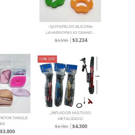
-QUITAPELOS SILICONA
LAVARROPAS X2 GRAND...
$3.234
$3.590
10
%
OFF
_INFLADOR MULTIUSO
TIKTOK TANGLE
METALIZADO
ZER
$4.300
$4.780
$3.800