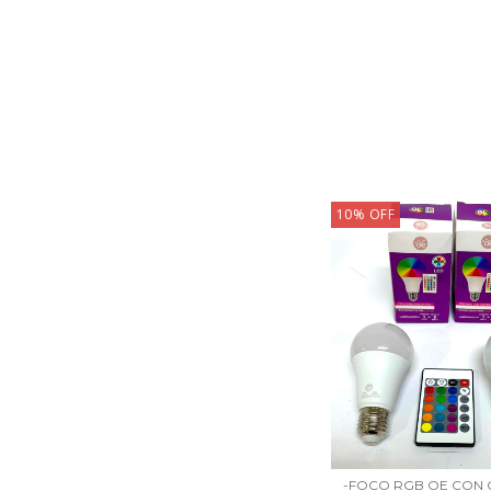
10
%
OFF
-FOCO RGB OE CON