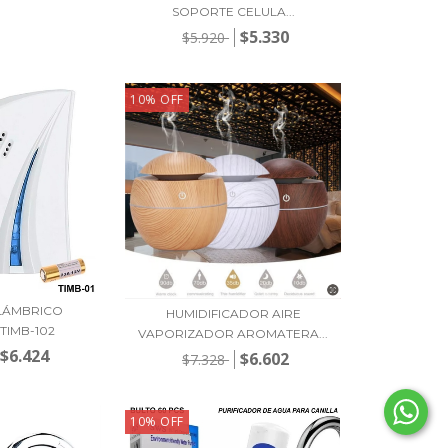
SOPORTE CELULA...
$5.330
$5.920
10
%
OFF
ALÁMBRICO
HUMIDIFICADOR AIRE
TIMB-102
VAPORIZADOR AROMATERA...
$6.424
$6.602
$7.328
10
%
OFF