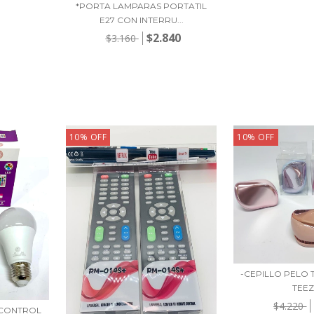
*PORTA LAMPARAS PORTATIL
E27 CON INTERRU...
$2.840
$3.160
10
%
OFF
10
%
OFF
-CEPILLO PELO 
TEE
$4.220
 CONTROL