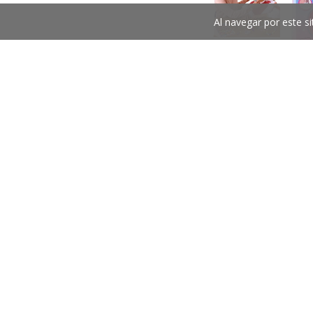
Al navegar por este si
JUEGO DE DECORAC
EL CABELLO BRI
$6.7
$7.526,92
10
%
OFF