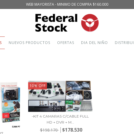
WEB MAYORISTA - MINIMO DE COMPRA $160.000
S
NUEVOS PRODUCTOS
OFERTAS
DIA DEL NIÑO
DISTRIBU
10
%
OFF
-KIT 4 CAMARAS C/CABLE FULL
HD + DVR + M...
$178.530
$198.170
P7