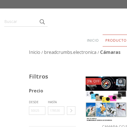
INICIO
PRODUCTO
Inicio
breadcrumbs.electronica
Cámaras
/
/
Filtros
3
%
OFF
Precio
DESDE
HASTA
CAMARA GO 