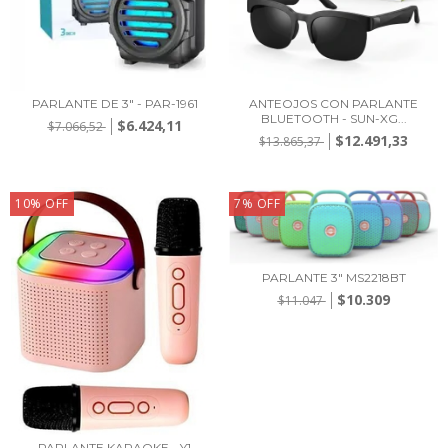
PARLANTE DE 3" - PAR-1961
ANTEOJOS CON PARLANTE
BLUETOOTH - SUN-XG...
$6.424,11
$7.066,52
$12.491,33
$13.865,37
10
%
OFF
7
%
OFF
PARLANTE 3" MS2218BT
$10.309
$11.047
PARLANTE KARAOKE - Y1