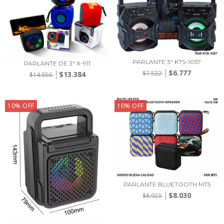
PARLANTE 3" KTS-1057
PARLANTE DE 3" X-911
$6.777
$7.522
$13.384
$14.856
10
%
OFF
10
%
OFF
PARLANTE BLUETOOTH MT5
$8.030
$8.923