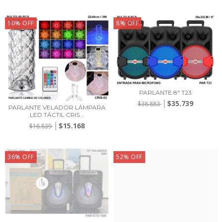
10
%
OFF
8
%
OFF
PARLANTE 8" T23
$35.739
$38.883
PARLANTE VELADOR LÁMPARA
LED TÁCTIL CRIS...
$15.168
$16.839
36
%
OFF
52
%
OFF