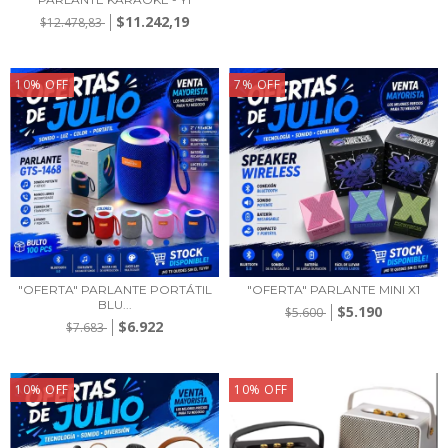
$11.242,19
$12.478,83
10
%
OFF
7
%
OFF
"OFERTA" PARLANTE PORTÁTIL
"OFERTA" PARLANTE MINI X1
BLU...
$5.190
$5.600
$6.922
$7.683
10
%
OFF
10
%
OFF