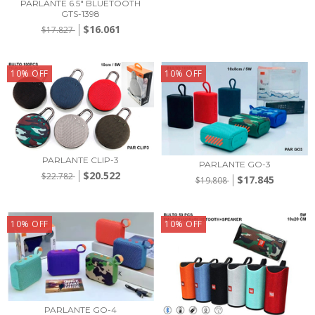
PARLANTE 6.5" BLUETOOTH
GTS-1398
$16.061
$17.827
10
%
OFF
10
%
OFF
PARLANTE CLIP-3
PARLANTE GO-3
$20.522
$22.782
$17.845
$19.808
10
%
OFF
10
%
OFF
PARLANTE GO-4