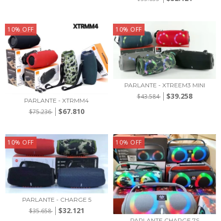
10
%
OFF
10
%
OFF
PARLANTE - XTREEM3 MINI
$39.258
$43.584
PARLANTE - XTRMM4
$67.810
$75.236
10
%
OFF
10
%
OFF
PARLANTE - CHARGE 5
$32.121
$35.658
PARLANTE CHARGE 7S