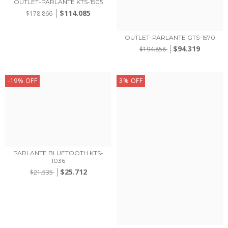
OUTLET-PARLANTE KTS-1505
$114.085
$178.866
OUTLET-PARLANTE GTS-1570
$94.319
$194.858
-19
%
OFF
3
%
OFF
PARLANTE BLUETOOTH KTS-
1036
$25.712
$21.535