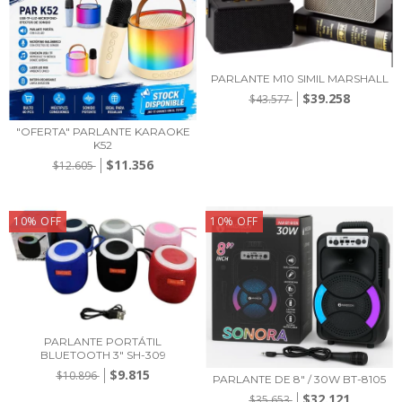
PARLANTE M10 SIMIL MARSHALL
$39.258
$43.577
"OFERTA" PARLANTE KARAOKE
K52
$11.356
$12.605
10
%
OFF
10
%
OFF
PARLANTE PORTÁTIL
BLUETOOTH 3" SH-309
$9.815
$10.896
PARLANTE DE 8" / 30W BT-8105
$32.121
$35.653