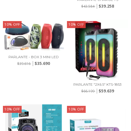
$39.258
$43.584
10
%
OFF
10
%
OFF
PARLANTE - BOX 3 MINI LED
$35.690
$39.616
PARLANTE "2X6.5" KTS-1853
$59.639
$66.199
10
%
OFF
10
%
OFF