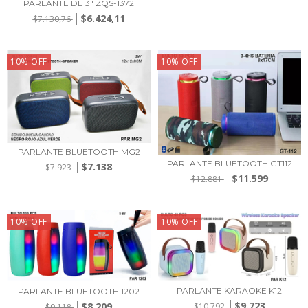
PARLANTE DE 3" ZQS-1372
$6.424,11
$7.130,76
10
%
OFF
10
%
OFF
PARLANTE BLUETOOTH MG2
PARLANTE BLUETOOTH GT112
$7.138
$7.923
$11.599
$12.881
10
%
OFF
10
%
OFF
PARLANTE KARAOKE K12
PARLANTE BLUETOOTH 1202
$9.723
$8.209
$10.792
$9.118