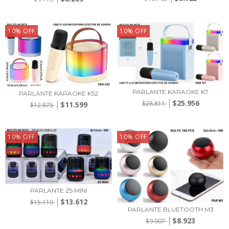
10
%
OFF
10
%
OFF
PARLANTE KARAOKE K7
PARLANTE KARAOKE K52
$25.956
$28.811
$11.599
$12.875
10
%
OFF
10
%
OFF
PARLANTE Z5 MINI
$13.612
$15.110
PARLANTE BLUETOOTH M3
$8.923
$9.907