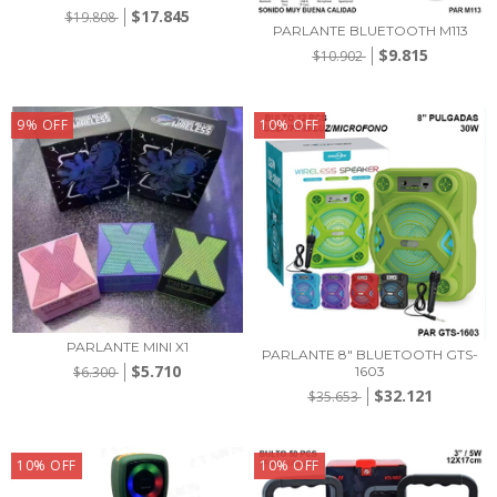
$17.845
$19.808
PARLANTE BLUETOOTH M113
$9.815
$10.902
9
%
OFF
10
%
OFF
PARLANTE MINI X1
PARLANTE 8" BLUETOOTH GTS-
$5.710
1603
$6.300
$32.121
$35.653
10
%
OFF
10
%
OFF