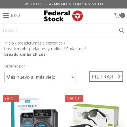
WEB MAYORISTA - MINIMO DE COMPRA $160.000
0
MENÚ
Inicio
/
breadcrumbs.electronica
/
breadcrumbs.parlantes-y-radios
/
Parlantes
/
breadcrumbs.chicos
Ordenar por
FILTRAR
9
%
OFF
10
%
OFF