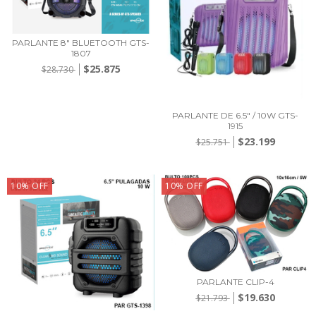
PARLANTE 8" BLUETOOTH GTS-
1807
$25.875
$28.730
PARLANTE DE 6.5" / 10W GTS-
1915
$23.199
$25.751
10
%
OFF
10
%
OFF
PARLANTE CLIP-4
$19.630
$21.793