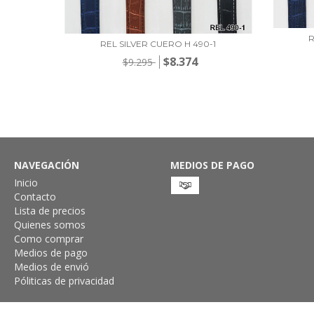
-7
R
REL SILVER CUERO H 490-1
$8.374
$9.295
NAVEGACIÓN
MEDIOS DE PAGO
Inicio
Contacto
Lista de precios
Quienes somos
Como comprar
Medios de pago
Medios de envió
Póliticas de privacidad