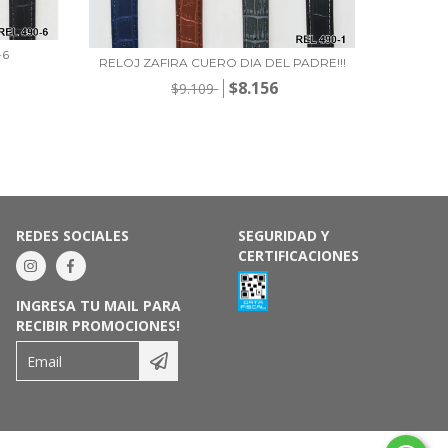
-6
R
RELOJ ZAFIRA CUERO DIA DEL PADRE!!!
$8.156
$9.109
REDES SOCIALES
SEGURIDAD Y
CERTIFICACIONES
INGRESA TU MAIL PARA
RECIBIR PROMOCIONES!