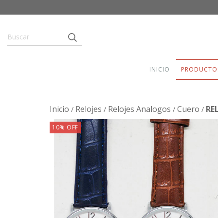
INICIO
PRODUCTO
Inicio
Relojes
Relojes Analogos
Cuero
RE
/
/
/
/
10
%
OFF