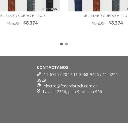
EL SILVER CUERO H 490-5
REL SILVER CUERO H 490
$8.374
$8.374
$9.295
$9.295
CONTACTANOS
11-6795-0204 / 11-3468-9456 / 11-5226-
3829
electro@federalstock.com.ar
Lavalle 2306, piso 9, oficina 906