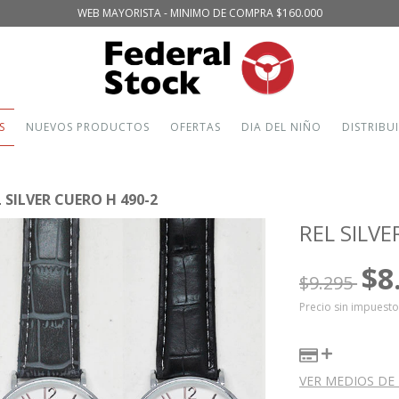
WEB MAYORISTA - MINIMO DE COMPRA $160.000
S
NUEVOS PRODUCTOS
OFERTAS
DIA DEL NIÑO
DISTRIBU
L SILVER CUERO H 490-2
REL SILVE
$8
$9.295
Precio sin impuest
VER MEDIOS DE