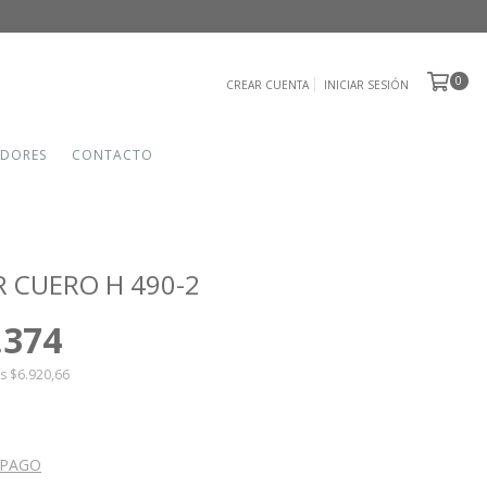
0
CREAR CUENTA
INICIAR SESIÓN
IDORES
CONTACTO
R CUERO H 490-2
.374
os
$6.920,66
 PAGO