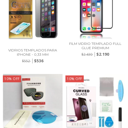
FILM VIDRIO TEMPLADO FULL
GLUE PREMIUM
VIDRIOS TEMPLADOS PARA
$2.190
$2.430
IPHONE - 0,33 MM
$536
$552
10
%
OFF
10
%
OFF