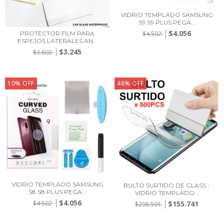
VIDRIO TEMPLADO SAMSUNG
S9 S9 PLUS PEGA...
$4.056
PROTECTOR FILM PARA
$4.502
ESPEJOS LATERALES AN...
$3.245
$3.602
10
%
OFF
48
%
OFF
VIDRIO TEMPLADO SAMSUNG
BULTO SURTIDO DE GLASS -
S8 S8 PLUS PEGA...
VIDRIO TEMPLADO...
$4.056
$4.502
$155.741
$298.501