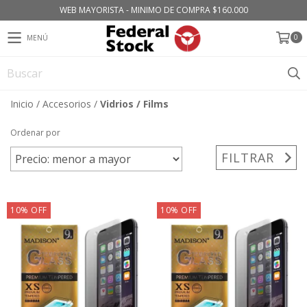
WEB MAYORISTA - MINIMO DE COMPRA $160.000
0
MENÚ
Inicio
/
Accesorios
/
Vidrios / Films
Ordenar por
FILTRAR
10
%
OFF
10
%
OFF