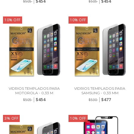
$454
$454
$505
$505
10
%
OFF
10
%
OFF
VIDRIOS TEMPLADOS PARA
VIDRIOS TEMPLADOS PARA
MOTOROLA - 0,33 M
SAMSUNG - 0,33 MM
$454
$477
$505
$530
3
%
OFF
10
%
OFF