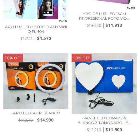
ARO DE LUZ LED 16CM
PROFESIONAL FOTO VID...
$11.910
$13.220
ARO LUZ LED SELFIE FLASH MINI
Q FL-104
$1.570
$1.742
10
%
OFF
10
%
OFF
-ARO LED 36CM BLANCO
-PANEL LED CORAZON
$14.990
$16.640
BLANCO 3 TONOS ARO LE...
$11.900
$13.210