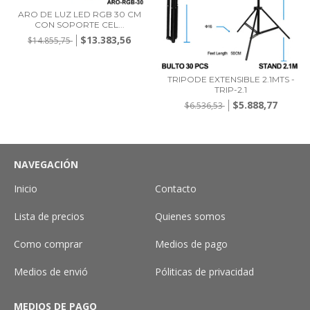
ARO DE LUZ LED RGB 30 CM
CON SOPORTE CEL...
$13.383,56
$14.855,75
TRIPODE EXTENSIBLE 2.1MTS -
TRIP-2.1
$5.888,77
$6.536,53
NAVEGACIÓN
Inicio
Contacto
Lista de precios
Quienes somos
Como comprar
Medios de pago
Medios de envió
Póliticas de privacidad
MEDIOS DE PAGO