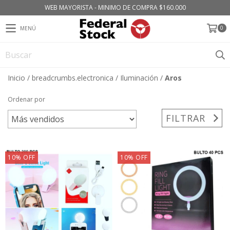
WEB MAYORISTA - MINIMO DE COMPRA $160.000
0
MENÚ
Inicio
/
breadcrumbs.electronica
/
Iluminación
/
Aros
Ordenar por
FILTRAR
10
%
OFF
10
%
OFF