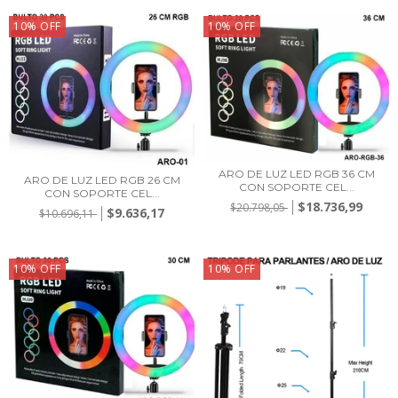
10
%
OFF
10
%
OFF
ARO DE LUZ LED RGB 36 CM
ARO DE LUZ LED RGB 26 CM
CON SOPORTE CEL...
CON SOPORTE CEL...
$18.736,99
$20.798,05
$9.636,17
$10.696,11
10
%
OFF
10
%
OFF